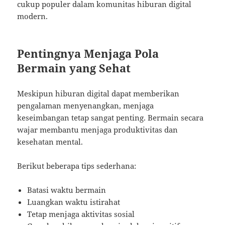
cukup populer dalam komunitas hiburan digital
modern.
Pentingnya Menjaga Pola
Bermain yang Sehat
Meskipun hiburan digital dapat memberikan
pengalaman menyenangkan, menjaga
keseimbangan tetap sangat penting. Bermain secara
wajar membantu menjaga produktivitas dan
kesehatan mental.
Berikut beberapa tips sederhana:
Batasi waktu bermain
Luangkan waktu istirahat
Tetap menjaga aktivitas sosial