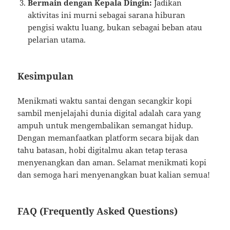
Bermain dengan Kepala Dingin:
Jadikan
aktivitas ini murni sebagai sarana hiburan
pengisi waktu luang, bukan sebagai beban atau
pelarian utama.
Kesimpulan
Menikmati waktu santai dengan secangkir kopi
sambil menjelajahi dunia digital adalah cara yang
ampuh untuk mengembalikan semangat hidup.
Dengan memanfaatkan platform secara bijak dan
tahu batasan, hobi digitalmu akan tetap terasa
menyenangkan dan aman. Selamat menikmati kopi
dan semoga hari menyenangkan buat kalian semua!
FAQ (Frequently Asked Questions)