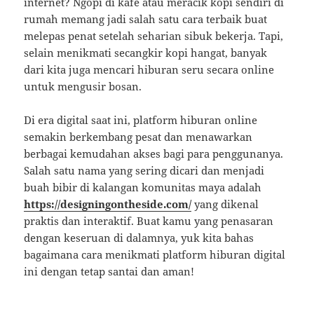
internet? Ngopi di kafe atau meracik kopi sendiri di
rumah memang jadi salah satu cara terbaik buat
melepas penat setelah seharian sibuk bekerja. Tapi,
selain menikmati secangkir kopi hangat, banyak
dari kita juga mencari hiburan seru secara online
untuk mengusir bosan.
Di era digital saat ini, platform hiburan online
semakin berkembang pesat dan menawarkan
berbagai kemudahan akses bagi para penggunanya.
Salah satu nama yang sering dicari dan menjadi
buah bibir di kalangan komunitas maya adalah
https://designingontheside.com/
yang dikenal
praktis dan interaktif. Buat kamu yang penasaran
dengan keseruan di dalamnya, yuk kita bahas
bagaimana cara menikmati platform hiburan digital
ini dengan tetap santai dan aman!