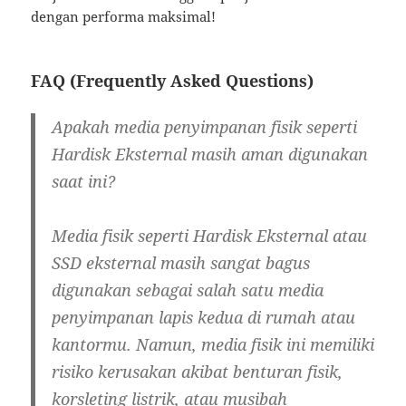
dengan performa maksimal!
FAQ (Frequently Asked Questions)
Apakah media penyimpanan fisik seperti
Hardisk Eksternal masih aman digunakan
saat ini?
Media fisik seperti Hardisk Eksternal atau
SSD eksternal masih sangat bagus
digunakan sebagai salah satu media
penyimpanan lapis kedua di rumah atau
kantormu. Namun, media fisik ini memiliki
risiko kerusakan akibat benturan fisik,
korsleting listrik, atau musibah