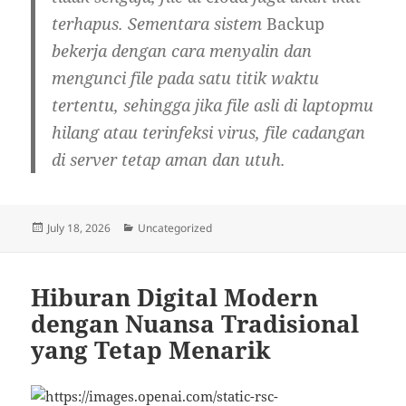
terhapus. Sementara sistem
Backup
bekerja dengan cara menyalin dan
mengunci file pada satu titik waktu
tertentu, sehingga jika file asli di laptopmu
hilang atau terinfeksi virus, file cadangan
di server tetap aman dan utuh.
Posted
Categories
July 18, 2026
Uncategorized
on
Hiburan Digital Modern
dengan Nuansa Tradisional
yang Tetap Menarik