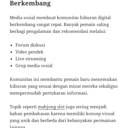
Berkembang
Media sosial membuat komunitas hiburan digital
berkembang sangat cepat. Banyak pemain saling
berbagi pengalaman dan rekomendasi melalui:
Forum diskusi
Video pendek
Live streaming
Grup media sosial
Komunitas ini membantu pemain baru menemukan
hiburan yang sesuai dengan minat mereka sekaligus
mempermudah pertukaran informasi.
Topik seperti
mahjong slot
juga sering menjadi
bahan pembahasan karena memiliki konsep visual
yang unik dan berbeda dari kebanyakan permainan
lainnya.