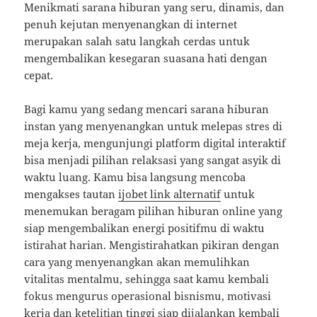
Menikmati sarana hiburan yang seru, dinamis, dan
penuh kejutan menyenangkan di internet
merupakan salah satu langkah cerdas untuk
mengembalikan kesegaran suasana hati dengan
cepat.
Bagi kamu yang sedang mencari sarana hiburan
instan yang menyenangkan untuk melepas stres di
meja kerja, mengunjungi platform digital interaktif
bisa menjadi pilihan relaksasi yang sangat asyik di
waktu luang. Kamu bisa langsung mencoba
mengakses tautan
ijobet link alternatif
untuk
menemukan beragam pilihan hiburan online yang
siap mengembalikan energi positifmu di waktu
istirahat harian. Mengistirahatkan pikiran dengan
cara yang menyenangkan akan memulihkan
vitalitas mentalmu, sehingga saat kamu kembali
fokus mengurus operasional bisnismu, motivasi
kerja dan ketelitian tinggi siap dijalankan kembali