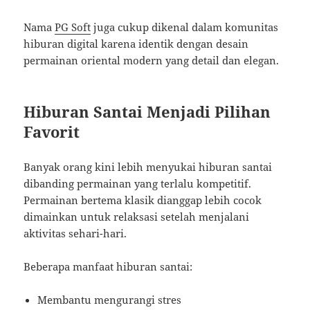
Nama
PG Soft
juga cukup dikenal dalam komunitas
hiburan digital karena identik dengan desain
permainan oriental modern yang detail dan elegan.
Hiburan Santai Menjadi Pilihan
Favorit
Banyak orang kini lebih menyukai hiburan santai
dibanding permainan yang terlalu kompetitif.
Permainan bertema klasik dianggap lebih cocok
dimainkan untuk relaksasi setelah menjalani
aktivitas sehari-hari.
Beberapa manfaat hiburan santai:
Membantu mengurangi stres