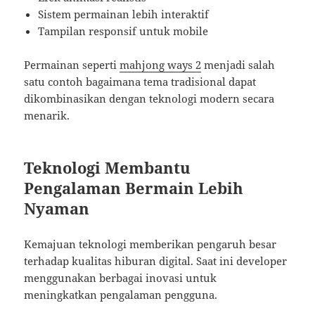
Sistem permainan lebih interaktif
Tampilan responsif untuk mobile
Permainan seperti
mahjong ways 2
menjadi salah
satu contoh bagaimana tema tradisional dapat
dikombinasikan dengan teknologi modern secara
menarik.
Teknologi Membantu
Pengalaman Bermain Lebih
Nyaman
Kemajuan teknologi memberikan pengaruh besar
terhadap kualitas hiburan digital. Saat ini developer
menggunakan berbagai inovasi untuk
meningkatkan pengalaman pengguna.