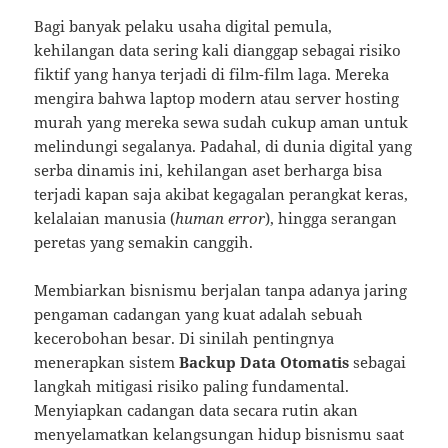
Bagi banyak pelaku usaha digital pemula,
kehilangan data sering kali dianggap sebagai risiko
fiktif yang hanya terjadi di film-film laga. Mereka
mengira bahwa laptop modern atau server hosting
murah yang mereka sewa sudah cukup aman untuk
melindungi segalanya. Padahal, di dunia digital yang
serba dinamis ini, kehilangan aset berharga bisa
terjadi kapan saja akibat kegagalan perangkat keras,
kelalaian manusia (
human error
), hingga serangan
peretas yang semakin canggih.
Membiarkan bisnismu berjalan tanpa adanya jaring
pengaman cadangan yang kuat adalah sebuah
kecerobohan besar. Di sinilah pentingnya
menerapkan sistem
Backup Data Otomatis
sebagai
langkah mitigasi risiko paling fundamental.
Menyiapkan cadangan data secara rutin akan
menyelamatkan kelangsungan hidup bisnismu saat