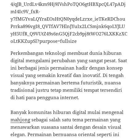
Perkembangan teknologi membuat dunia hiburan
digital mengalami perubahan yang sangat pesat. Saat
ini berbagai jenis permainan hadir dengan konsep
visual yang semakin kreatif dan inovatif. Di tengah
banyaknya permainan bertema futuristik, nuansa
tradisional justru tetap memiliki tempat tersendiri
di hati para pengguna internet.
Banyak komunitas hiburan digital mulai mengenal
mahjong
sebagai salah satu tema permainan yang
menawarkan suasana santai dengan desain visual
elegan. Permainan bernuansa oriental seperti ini