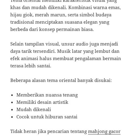
khas dan mudah dikenali. Kombinasi warna emas,
hijau giok, merah marun, serta simbol budaya
tradisional menciptakan suasana elegan yang
berbeda dari konsep permainan biasa.
Selain tampilan visual, unsur audio juga menjadi
daya tarik tersendiri. Musik latar yang lembut dan
efek animasi halus membuat pengalaman bermain
terasa lebih santai.
Beberapa alasan tema oriental banyak disukai:
Memberikan nuansa tenang
Memiliki desain artistik
Mudah dikenali
Cocok untuk hiburan santai
Tidak heran jika pencarian tentang
mahjong gacor