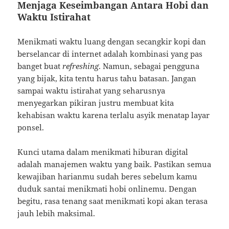
Menjaga Keseimbangan Antara Hobi dan
Waktu Istirahat
Menikmati waktu luang dengan secangkir kopi dan
berselancar di internet adalah kombinasi yang pas
banget buat
refreshing
. Namun, sebagai pengguna
yang bijak, kita tentu harus tahu batasan. Jangan
sampai waktu istirahat yang seharusnya
menyegarkan pikiran justru membuat kita
kehabisan waktu karena terlalu asyik menatap layar
ponsel.
Kunci utama dalam menikmati hiburan digital
adalah manajemen waktu yang baik. Pastikan semua
kewajiban harianmu sudah beres sebelum kamu
duduk santai menikmati hobi onlinemu. Dengan
begitu, rasa tenang saat menikmati kopi akan terasa
jauh lebih maksimal.