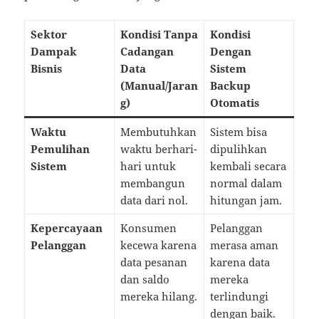
Sektor
Kondisi Tanpa
Kondisi
Dampak
Cadangan
Dengan
Bisnis
Data
Sistem
(Manual/Jaran
Backup
g)
Otomatis
Waktu
Membutuhkan
Sistem bisa
Pemulihan
waktu berhari-
dipulihkan
Sistem
hari untuk
kembali secara
membangun
normal dalam
data dari nol.
hitungan jam.
Kepercayaan
Konsumen
Pelanggan
Pelanggan
kecewa karena
merasa aman
data pesanan
karena data
dan saldo
mereka
mereka hilang.
terlindungi
dengan baik.