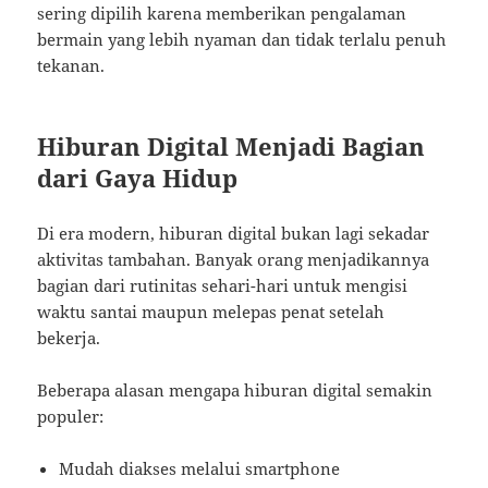
sering dipilih karena memberikan pengalaman
bermain yang lebih nyaman dan tidak terlalu penuh
tekanan.
Hiburan Digital Menjadi Bagian
dari Gaya Hidup
Di era modern, hiburan digital bukan lagi sekadar
aktivitas tambahan. Banyak orang menjadikannya
bagian dari rutinitas sehari-hari untuk mengisi
waktu santai maupun melepas penat setelah
bekerja.
Beberapa alasan mengapa hiburan digital semakin
populer:
Mudah diakses melalui smartphone