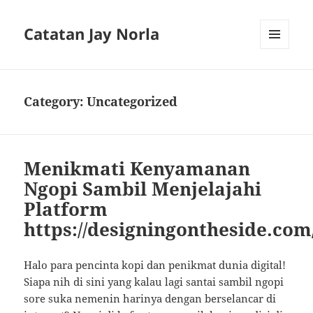
Catatan Jay Norla
MENU
AND
WIDGETS
Category:
Uncategorized
Menikmati Kenyamanan
Ngopi Sambil Menjelajahi
Platform
https://designingontheside.com
Halo para pencinta kopi dan penikmat dunia digital!
Siapa nih di sini yang kalau lagi santai sambil ngopi
sore suka nemenin harinya dengan berselancar di