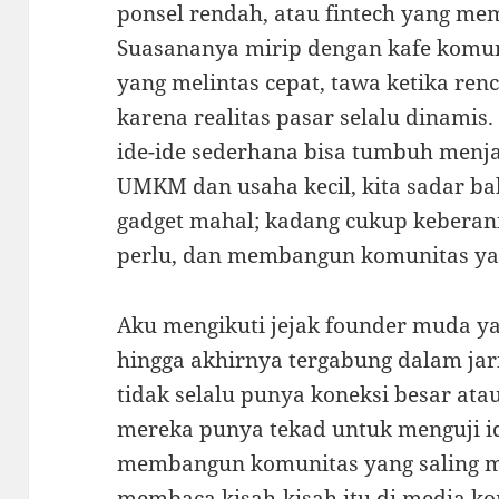
ponsel rendah, atau fintech yang memf
Suasananya mirip dengan kafe komunit
yang melintas cepat, tawa ketika renc
karena realitas pasar selalu dinamis
ide-ide sederhana bisa tumbuh menj
UMKM dan usaha kecil, kita sadar bah
gadget mahal; kadang cukup keberani
perlu, dan membangun komunitas ya
Aku mengikuti jejak founder muda ya
hingga akhirnya tergabung dalam jar
tidak selalu punya koneksi besar at
mereka punya tekad untuk menguji id
membangun komunitas yang saling m
membaca kisah-kisah itu di media ko