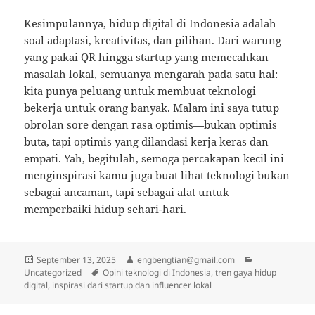
Kesimpulannya, hidup digital di Indonesia adalah
soal adaptasi, kreativitas, dan pilihan. Dari warung
yang pakai QR hingga startup yang memecahkan
masalah lokal, semuanya mengarah pada satu hal:
kita punya peluang untuk membuat teknologi
bekerja untuk orang banyak. Malam ini saya tutup
obrolan sore dengan rasa optimis—bukan optimis
buta, tapi optimis yang dilandasi kerja keras dan
empati. Yah, begitulah, semoga percakapan kecil ini
menginspirasi kamu juga buat lihat teknologi bukan
sebagai ancaman, tapi sebagai alat untuk
memperbaiki hidup sehari-hari.
Posted
Author
Categories
September 13, 2025
engbengtian@gmail.com
on
Tags
Uncategorized
Opini teknologi di Indonesia, tren gaya hidup
digital, inspirasi dari startup dan influencer lokal