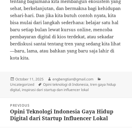
tentang bagaimana kita membangun ekosistem yang
sehat, berkelanjutan, dan bermakna bagi kehidupan
sehari-hari. Dan jika kita butuh contoh nyata, kita
bisa mulai dari langkah sederhana: belajar satu hal
baru setiap bulan lewat kursus online, mencoba
pembayaran digital di kios terdekat, atau sekadar
berdiskusi santai tentang tren yang sedang kita lihat
—baru, lama, atau bahkan yang baru saja lahir di
kota kita.
Posted
Author
Categories
October 11, 2025
engbengtian@gmail.com
on
Tags
Uncategorized
Opini teknologi di Indonesia, tren gaya hidup
digital, inspirasi dari startup dan influencer lokal
Post
PREVIOUS
navigation
Opini Teknologi Indonesia Gaya Hidup
Previous
Digital dari Startup Influencer Lokal
post: