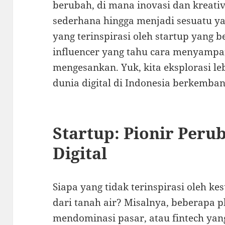
berubah, di mana inovasi dan kreativi
sederhana hingga menjadi sesuatu yan
yang terinspirasi oleh startup yang 
influencer yang tahu cara menyampa
mengesankan. Yuk, kita eksplorasi l
dunia digital di Indonesia berkemban
Startup: Pionir Peru
Digital
Siapa yang tidak terinspirasi oleh k
dari tanah air? Misalnya, beberapa 
mendominasi pasar, atau fintech yan