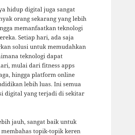
ya hidup digital juga sangat
nyak orang sekarang yang lebih
ingga memanfaatkan teknologi
eka. Setiap hari, ada saja
rkan solusi untuk memudahkan
aimana teknologi dapat
ri, mulai dari fitness apps
aga, hingga platform online
didikan lebih luas. Ini semua
 digital yang terjadi di sekitar
ebih jauh, sangat baik untuk
g membahas topik-topik keren