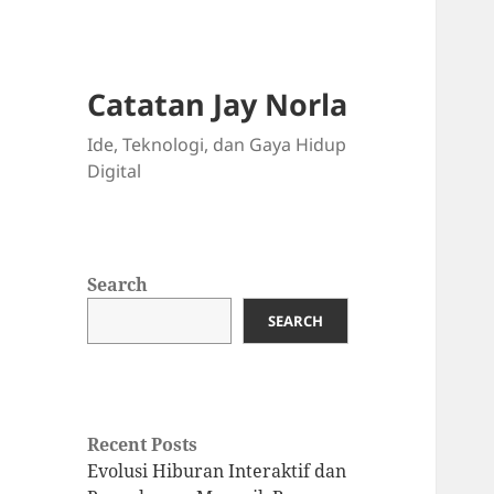
Catatan Jay Norla
Ide, Teknologi, dan Gaya Hidup
Digital
Search
SEARCH
Recent Posts
Evolusi Hiburan Interaktif dan