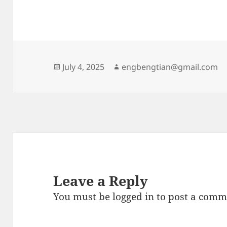
Posted
Author
July 4, 2025
engbengtian@gmail.com
on
Leave a Reply
You must be
logged in
to post a comm