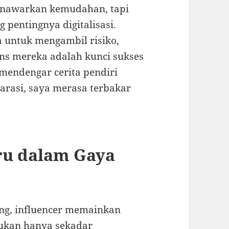
menawarkan kemudahan, tapi
pentingnya digitalisasi.
 untuk mengambil risiko,
ns mereka adalah kunci sukses
 mendengar cerita pendiri
arasi, saya merasa terbakar
aru dalam Gaya
ang, influencer memainkan
bukan hanya sekadar