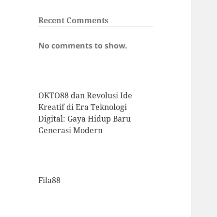
Recent Comments
No comments to show.
OKTO88 dan Revolusi Ide
Kreatif di Era Teknologi
Digital: Gaya Hidup Baru
Generasi Modern
Fila88