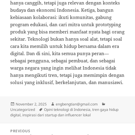
hanya canggih, tetapi juga relevan dengan konteks
budaya dan ekonomi Indonesia. Ketiga, bangun
kebiasaan kolaborasi: ikuti komunitas, gabung
program edukasi, dan cari mitra untuk prototyping
produk yang bisa memberi manfaat nyata bagi orang
sekitar. Teknologi bukan hanya soal alat, tetapi soal
cara kita memilih untuk hidup bersama dalam era
digital. Dan di sini, kita semua punya peran—
sebagai pengguna, sebagai pembuat, dan sebagai
warga negara yang ingin melihat Indonesia tidak
hanya mengikuti tren, tetapi juga memimpin dengan
solusi yang inklusif, berkelanjutan, dan manusiawi.
Posted
Author
Categories
November 2, 2025
engbengtian@gmail.com
on
Tags
Uncategorized
Opini teknologi di Indonesia, tren gaya hidup
digital, inspirasi dari startup dan influencer lokal
Post
PREVIOUS
navigation