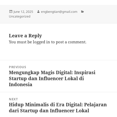
Posted
Author
Categories
June 12, 2025
engbengtian@gmail.com
on
Uncategorized
Leave a Reply
You must be
logged in
to post a comment.
Post
PREVIOUS
navigation
Mengungkap Magis Digital: Inspirasi
Previous
Startup dan Influencer Lokal di
post:
Indonesia
NEXT
Hidup Minimalis di Era Digital: Pelajaran
Next
dari Startup dan Influencer Lokal
post: