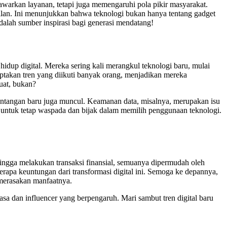
awarkan layanan, tetapi juga memengaruhi pola pikir masyarakat.
ilan. Ini menunjukkan bahwa teknologi bukan hanya tentang gadget
adalah sumber inspirasi bagi generasi mendatang!
idup digital. Mereka sering kali merangkul teknologi baru, mulai
iptakan tren yang diikuti banyak orang, menjadikan mereka
uat, bukan?
tantangan baru juga muncul. Keamanan data, misalnya, merupakan isu
ta untuk tetap waspada dan bijak dalam memilih penggunaan teknologi.
hingga melakukan transaksi finansial, semuanya dipermudah oleh
erapa keuntungan dari transformasi digital ini. Semoga ke depannya,
 merasakan manfaatnya.
iasa dan influencer yang berpengaruh. Mari sambut tren digital baru