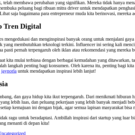
pak, telah membawa perubahan yang signifikan. Mereka tidak hanya men
 membuka peluang bagi ribuan mitra driver untuk mendapatkan penghas
 Lihat saja bagaimana para entrepreneur muda kita berinovasi, mereka 
 Tren Digital
ses mengedukasi dan menginspirasi banyak orang untuk menjalani gaya h
k yang membutuhkan teknologi terkini. Influencer ini sering kali menc
ua pasti pernah terpengaruh oleh iklan atau rekomendasi yang mereka b
Saat kita mulai terbiasa dengan berbagai kemudahan yang ditawarkan, 
dalah langkah penting bagi konsumen. Oleh karena itu, penting bagi ki
k
jaynorla
untuk mendapatkan inspirasi lebih lanjut!
sia
mbang, dan gaya hidup kita ikut terpengaruh. Dari menikmati hiburan 
 yang lebih luas, dan peluang pekerjaan yang lebih banyak menjadi beb
etiap kemajuan ini dengan bijak, agar semua lapisan masyarakat bisa
dak ragu untuk beradaptasi. Ambillah inspirasi dari startup yang luar b
ng menanti di depan kita!
Uncategorized