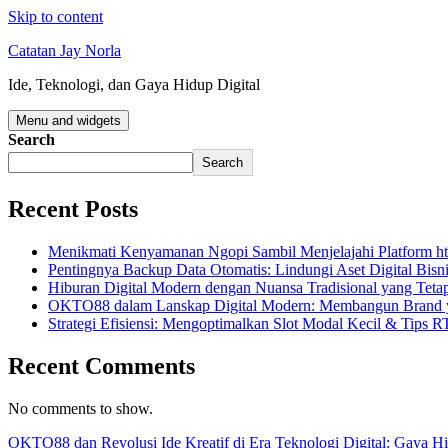
Skip to content
Catatan Jay Norla
Ide, Teknologi, dan Gaya Hidup Digital
Menu and widgets
Search
Search
Recent Posts
Menikmati Kenyamanan Ngopi Sambil Menjelajahi Platform htt
Pentingnya Backup Data Otomatis: Lindungi Aset Digital Bisn
Hiburan Digital Modern dengan Nuansa Tradisional yang Teta
OKTO88 dalam Lanskap Digital Modern: Membangun Brand ya
Strategi Efisiensi: Mengoptimalkan Slot Modal Kecil & Tips R
Recent Comments
No comments to show.
OKTO88 dan Revolusi Ide Kreatif di Era Teknologi Digital: Gaya 