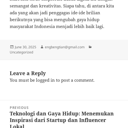
semangat dan kreativitas. Siapa tahu, di antara kita
ada yang akan jadi penggagas ide-ide brilian
berikutnya yang bisa mengubah gaya hidup
masyarakat Indonesia menjadi lebih baik lagi.
Posted
Author
Categories
June 30, 2025
engbengtian@gmail.com
on
Uncategorized
Leave a Reply
You must be
logged in
to post a comment.
Post
PREVIOUS
navigation
Teknologi dan Gaya Hidup: Menemukan
Previous
Inspirasi dari Startup dan Influencer
post:
Lokal