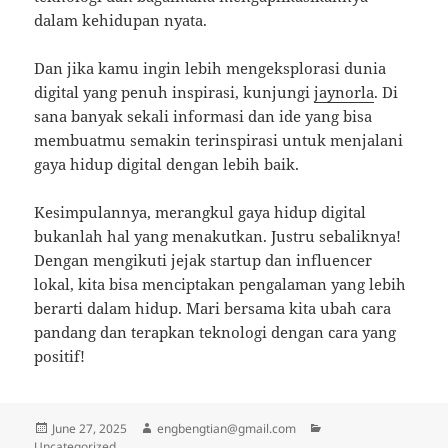
dalam kehidupan nyata.
Dan jika kamu ingin lebih mengeksplorasi dunia
digital yang penuh inspirasi, kunjungi
jaynorla
. Di
sana banyak sekali informasi dan ide yang bisa
membuatmu semakin terinspirasi untuk menjalani
gaya hidup digital dengan lebih baik.
Kesimpulannya, merangkul gaya hidup digital
bukanlah hal yang menakutkan. Justru sebaliknya!
Dengan mengikuti jejak startup dan influencer
lokal, kita bisa menciptakan pengalaman yang lebih
berarti dalam hidup. Mari bersama kita ubah cara
pandang dan terapkan teknologi dengan cara yang
positif!
Posted
Author
Categories
June 27, 2025
engbengtian@gmail.com
on
Uncategorized