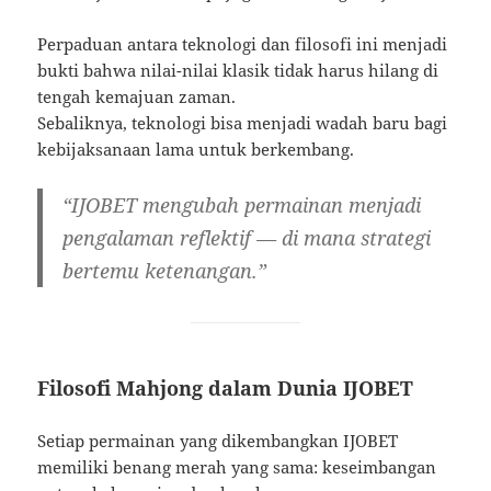
Perpaduan antara teknologi dan filosofi ini menjadi
bukti bahwa nilai-nilai klasik tidak harus hilang di
tengah kemajuan zaman.
Sebaliknya, teknologi bisa menjadi wadah baru bagi
kebijaksanaan lama untuk berkembang.
“IJOBET mengubah permainan menjadi
pengalaman reflektif — di mana strategi
bertemu ketenangan.”
Filosofi Mahjong dalam Dunia IJOBET
Setiap permainan yang dikembangkan IJOBET
memiliki benang merah yang sama: keseimbangan