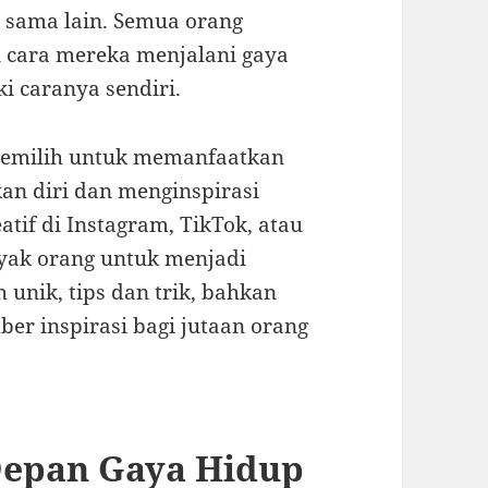
u sama lain. Semua orang
cara mereka menjalani gaya
ki caranya sendiri.
memilih untuk memanfaatkan
kan diri dan menginspirasi
tif di Instagram, TikTok, atau
ak orang untuk menjadi
unik, tips dan trik, bahkan
ber inspirasi bagi jutaan orang
epan Gaya Hidup