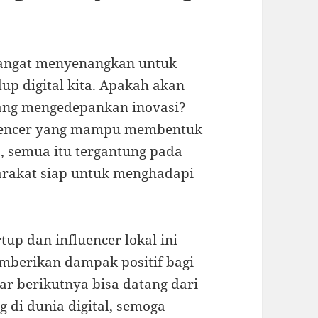
sangat menyenangkan untuk
 digital kita. Apakah akan
yang mengedepankan inovasi?
luencer yang mampu membentuk
as, semua itu tergantung pada
arakat siap untuk menghadapi
tup dan influencer lokal ini
mberikan dampak positif bagi
sar berikutnya bisa datang dari
g di dunia digital, semoga