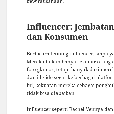
kewirausahaan.
Influencer: Jembata
dan Konsumen
Berbicara tentang influencer, siapa y
Mereka bukan hanya sekadar orang-
foto glamor, tetapi banyak dari mer
dan ide-ide segar ke berbagai platform
ini, kekuatan mereka sebagai pengh
tidak bisa diabaikan.
Influencer seperti Rachel Vennya da