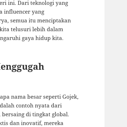
i ini. Dari teknologi yang
a influencer yang
arya, semua itu menciptakan
kita telusuri lebih dalam
garuhi gaya hidup kita.
Menggugah
apa nama besar seperti Gojek,
dalah contoh nyata dari
ersaing di tingkat global.
is dan inovatif, mereka