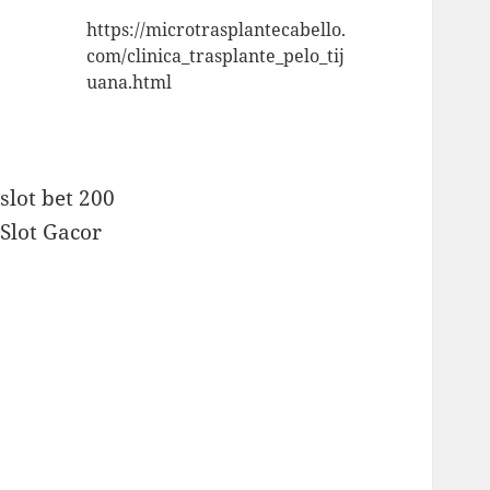
https://microtrasplantecabello.
com/clinica_trasplante_pelo_tij
uana.html
slot bet 200
Slot Gacor