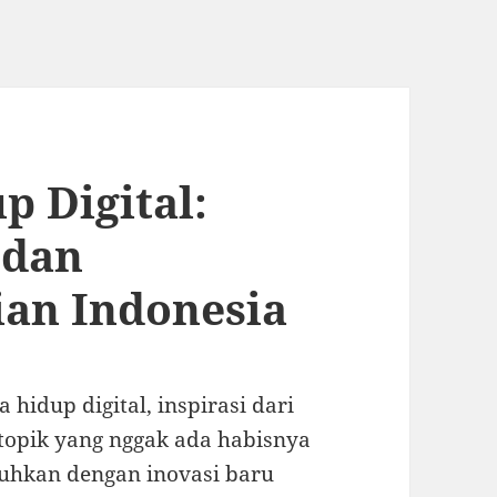
p Digital:
 dan
ian Indonesia
a hidup digital, inspirasi dari
 topik yang nggak ada habisnya
uguhkan dengan inovasi baru