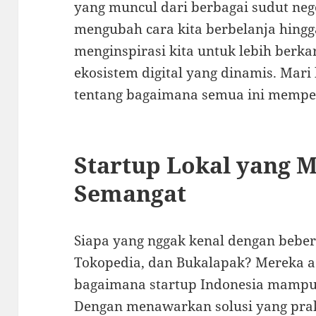
yang muncul dari berbagai sudut neger
mengubah cara kita berbelanja hingg
menginspirasi kita untuk lebih berk
ekosistem digital yang dinamis. Mari 
tentang bagaimana semua ini mempen
Startup Lokal yang 
Semangat
Siapa yang nggak kenal dengan beber
Tokopedia, dan Bukalapak? Mereka a
bagaimana startup Indonesia mampu b
Dengan menawarkan solusi yang prakt