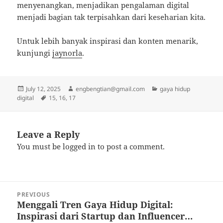
menyenangkan, menjadikan pengalaman digital
menjadi bagian tak terpisahkan dari keseharian kita.
Untuk lebih banyak inspirasi dan konten menarik,
kunjungi
jaynorla
.
Posted
Author
Categories
July 12, 2025
engbengtian@gmail.com
gaya hidup
on
Tags
digital
15
,
16
,
17
Leave a Reply
You must be
logged in
to post a comment.
Post
PREVIOUS
navigation
Menggali Tren Gaya Hidup Digital:
Previous
Inspirasi dari Startup dan Influencer…
post: