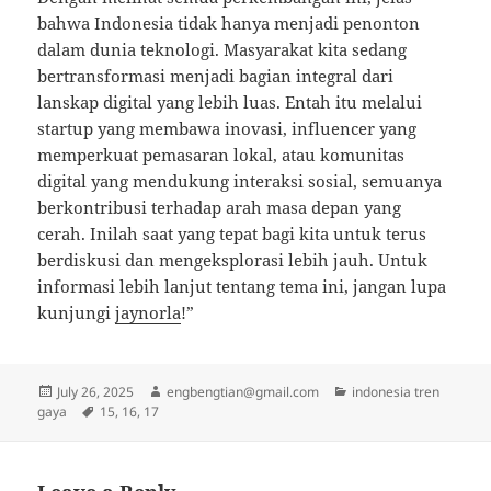
bahwa Indonesia tidak hanya menjadi penonton
dalam dunia teknologi. Masyarakat kita sedang
bertransformasi menjadi bagian integral dari
lanskap digital yang lebih luas. Entah itu melalui
startup yang membawa inovasi, influencer yang
memperkuat pemasaran lokal, atau komunitas
digital yang mendukung interaksi sosial, semuanya
berkontribusi terhadap arah masa depan yang
cerah. Inilah saat yang tepat bagi kita untuk terus
berdiskusi dan mengeksplorasi lebih jauh. Untuk
informasi lebih lanjut tentang tema ini, jangan lupa
kunjungi
jaynorla
!”
Posted
Author
Categories
July 26, 2025
engbengtian@gmail.com
indonesia tren
on
Tags
gaya
15
,
16
,
17